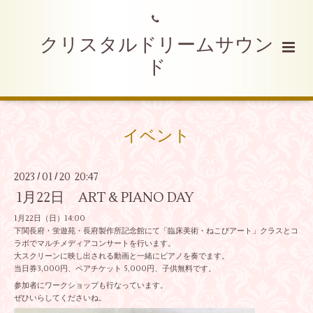
クリスタルドリームサウン
ド
イベント
2023
01
20 20:47
/
/
1月22日 ART & PIANO DAY
1月22日（日）14:00
下関長府・蛍遊苑・長府製作所記念館にて「臨床美術・ねこびアート」クラスとコ
ラボでマルチメディアコンサートを行います。
大スクリーンに映し出される動画と一緒にピアノを奏でます。
当日券3,000円、ペアチケット 5,000円、子供無料です。
参加者にワークショップも行なっています。
ぜひいらしてくださいね。