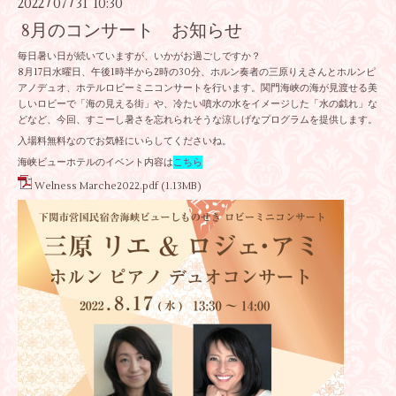
2022
07
31 10:30
/
/
8月のコンサート お知らせ
毎日暑い日が続いていますが、いかがお過ごしですか？
8月17日水曜日、午後1時半から2時の30分、ホルン奏者の三原りえさんとホルンピ
アノデュオ、ホテルロビーミニコンサートを行います。関門海峡の海が見渡せる美
しいロビーで「海の見える街」や、冷たい噴水の水をイメージした「水の戯れ」な
どなど、今回、すこーし暑さを忘れられそうな涼しげなプログラムを提供します。
入場料無料なのでお気軽にいらしてくださいね。
海峡ビューホテルのイベント内容は
こちら
Welness Marche2022.pdf
(1.13MB)