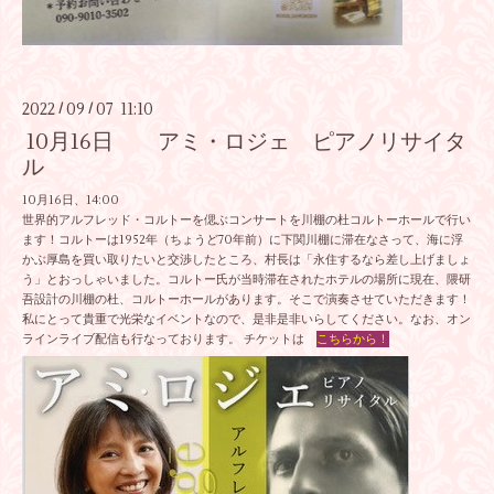
2022
09
07 11:10
/
/
10月16日 アミ・ロジェ ピアノリサイタ
ル
10月16日、14:00
世界的アルフレッド・コルトーを偲ぶコンサートを川棚の杜コルトーホールで行い
ます！コルトーは1952年（ちょうど70年前）に下関川棚に滞在なさって、海に浮
かぶ厚島を買い取りたいと交渉したところ、村長は「永住するなら差し上げましょ
う」とおっしゃいました。コルトー氏が当時滞在されたホテルの場所に現在、隈研
吾設計の川棚の杜、コルトーホールがあります。そこで演奏させていただきます！
私にとって貴重で光栄なイベントなので、是非是非いらしてください。なお、オン
ラインライブ配信も行なっております。 チケットは
こちらから！