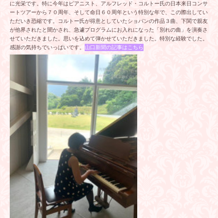
に光栄です。特に今年はピアニスト、アルフレッド・コルトー氏の日本来日コンサ
ートツアーから７０周年、そして命日６０周年という特別な年で、この際出してい
ただいき恐縮です。コルトー氏が得意としていたショパンの作品３曲、下関で親友
が他界されたと聞かされ、急遽プログラムにお入れになった「別れの曲」を演奏さ
せていただきました。思いを込めて弾かせていただきました。特別な経験でした。
感謝の気持ちでいっぱいです。
山口新聞の記事はこちら