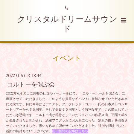
クリスタルドリームサウン
ド
イベント
2022
06
13 18:44
/
/
コルトーを偲ぶ会
2022年6月10日に川棚の杜コルトーホールにて、「コルトーホールを偲ぶ会」に
出演させていただきました。このような貴重なイベントに参加させていただき本当
に光栄です。特に今年はピアニスト、アルフレッド・コルトー氏の日本来日コンサ
ートツアーから７０周年、そして命日６０周年という特別な年で、この際出してい
ただいき恐縮です。コルトー氏が得意としていたショパンの作品３曲、下関で親友
が他界されたと聞かされ、急遽プログラムにお入れになった「別れの曲」を演奏さ
せていただきました。思いを込めて弾かせていただきました。特別な経験でした。
感謝の気持ちでいっぱいです。
山口新聞の記事はこちら