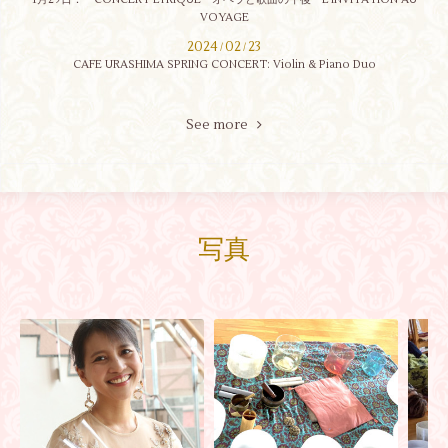
VOYAGE
2024
02
23
/
/
CAFE URASHIMA SPRING CONCERT: Violin & Piano Duo
See more
写真