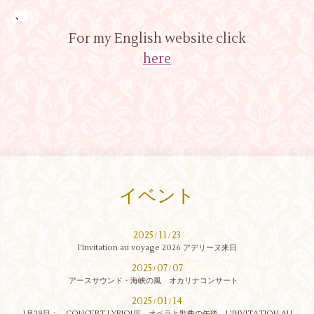
、
For my English website click
here
イベント
2025
11
23
/
/
l'Invitation au voyage 2026 アデリーヌ来日
2025
07
07
/
/
アースサウンド・海峡の風 オカリナコンサート
2025
01
14
/
/
1月29日： CONCERT LYRIQUE オペラと歌曲の午後 L'INVITATION AU