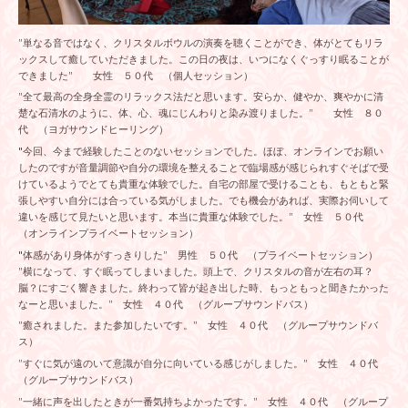
”単なる音ではなく、クリスタルボウルの演奏を聴くことができ、体がとてもリラ
ックスして癒していただきました。この日の夜は、いつになくぐっすり眠ることが
できました” 女性 ５０代 （個人セッション）
”全て最高の全身全霊のリラックス法だと思います。安らか、健やか、爽やかに清
楚な石清水のように、体、心、魂にじんわりと染み渡りました。” 女性 ８０
代 （ヨガサウンドヒーリング）
"今回、今まで経験したことのないセッションでした。ほぼ、オンラインでお願い
したのですが音量調節や自分の環境を整えることで臨場感が感じられすぐそばで受
けているようでとても貴重な体験でした。自宅の部屋で受けることも、もともと緊
張しやすい自分には合っている気がしました。でも機会があれば、実際お伺いして
違いを感じて見たいと思います。本当に貴重な体験でした。” 女性 ５０代
（オンラインプライベートセッション）
"体感があり身体がすっきりした” 男性 ５０代 （プライベートセッション）
”横になって、すぐ眠ってしまいました。頭上で、クリスタルの音が左右の耳？
脳？にすごく響きました。終わって皆が起き出した時、もっともっと聞きたかった
なーと思いました。” 女性 ４０代 （グループサウンドバス）
”癒されました。また参加したいです。” 女性 ４０代 （グループサウンドバ
ス）
”すぐに気が遠のいて意識が自分に向いている感じがしました。” 女性 ４０代
（グループサウンドバス）
”一緒に声を出したときが一番気持ちよかったです。” 女性 ４０代 （グループ