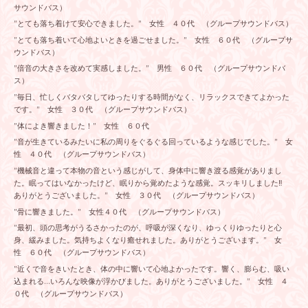
サウンドバス）
”とても落ち着けて安心できました。” 女性 ４０代 （グループサウンドバス）
”とても落ち着いて心地よいときを過ごせました。” 女性 ６０代 （グループサ
ウンドバス）
”倍音の大きさを改めて実感しました。” 男性 ６０代 （グループサウンドバ
ス）
”毎日、忙しくバタバタしてゆったりする時間がなく、リラックスできてよかった
です。” 女性 ３０代 （グループサウンドバス）
”体によき響きました！” 女性 ６０代
”音が生きているみたいに私の周りをぐるぐる回っているような感じでした。” 女
性 ４０代 （グループサウンドバス）
”機械音と違って本物の音という感じがして、身体中に響き渡る感覚がありまし
た。眠ってはいなかったけど、眠りから覚めたような感覚。スッキリしました‼︎
ありがとうございました。” 女性 ３０代 （グループサウンドバス）
”骨に響きました。” 女性４０代 （グループサウンドバス）
”最初、頭の思考がうるさかったのが、呼吸が深くなり、ゆっくりゆったりと心
身、緩みました。気持ちよくなり癒せれました。ありがとうございます。” 女
性 ６０代 （グループサウンドバス）
”近くで音をきいたとき、体の中に響いて心地よかったです。響く、膨らむ、吸い
込まれる…いろんな映像が浮かびました。ありがとうございました。” 女性 ４
０代 （グループサウンドバス）